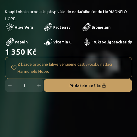
Koupí tohoto produktu přispíváte do nadačního fondu HARMONELO
HOPE.
Aloe Vera
Proteázy
Bromelain
Papain
Vitamin C
Fruktooligosacharidy
1 350 Kč
Z každé prodané láhve věnujeme část výtěžku nadaci
Harmonelo Hope.
Přidat do košíku