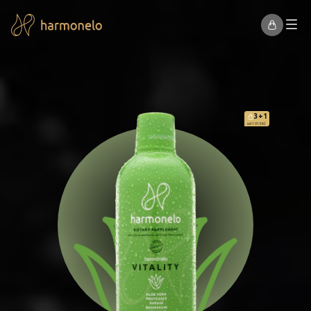
3+1
od 1 013 Kč